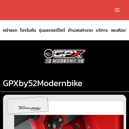
หน้าแรก
โปรโมชั่น
รุ่นมอเตอร์ไซต์
คำนวณค่างวด
บริการ
จองคิวบริ
GPXby52Modernbike