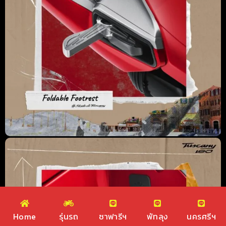
Home
รุ่นรถ
ซาฟารีฯ
พัทลุง
นครศรีฯ